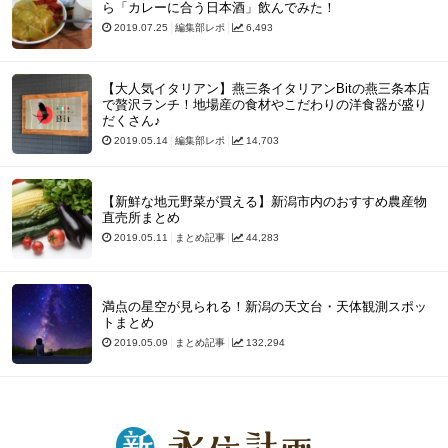
ら「カレーに合う日本酒」飲んでみた！
2019.07.25
編集部レポ
6,493
【大人気イタリアン】燕三条イタリアンBitの燕三条本店
で贅沢ランチ！地場産の食材やこだわりの洋食器が盛り
だくさん♪
2019.05.14
編集部レポ
14,703
【新鮮な地元野菜が買える】新潟市内のおすすめ農産物
直売所まとめ
2019.05.11
まとめ記事
44,283
満点の星空が見られる！新潟の天文台・天体観測スポッ
トまとめ
2019.05.09
まとめ記事
132,294