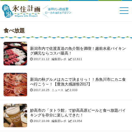
食べ放題
新潟市内で佐渡直送の魚介類を満喫！越前水産バイキン
グ綱元ならコスパ最高！
2017.11.12
編集部レポ
12,611
新潟の秋グルメはカニで決まりっ！！糸魚川市にカニ食
べ行こう～！【豊漁大感謝祭2017】
2017.10.25
ニュース
2,033
妙高市の「タトラ館」で妙高高原ビールと食べ放題バイ
キングを存分に楽しんできた！
2017.10.09
編集部レポ
13,054