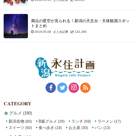
満点の星空が見られる！新潟の天文台・天体観測スポッ
トまとめ
2019.05.09
まとめ記事
132,286
CATEGORY
グルメ
(180)
新潟名物
B級グルメ
ランチ
ラーメン
(80)
(29)
(59)
(17)
スイーツ
食べ歩き
お土産
パン
(50)
(18)
(30)
(13)