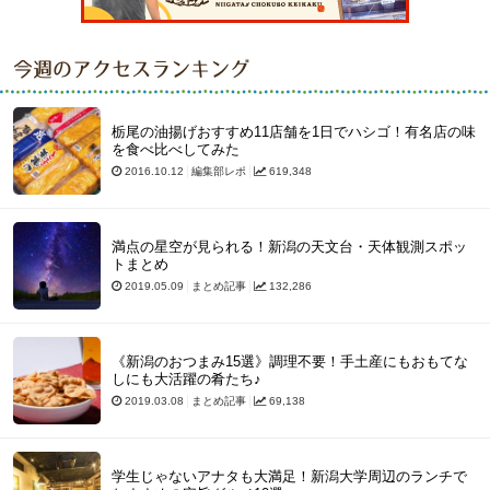
今週のアクセスランキング
栃尾の油揚げおすすめ11店舗を1日でハシゴ！有名店の味
を食べ比べしてみた
2016.10.12
編集部レポ
619,348
満点の星空が見られる！新潟の天文台・天体観測スポッ
トまとめ
2019.05.09
まとめ記事
132,286
《新潟のおつまみ15選》調理不要！手土産にもおもてな
しにも大活躍の肴たち♪
2019.03.08
まとめ記事
69,138
学生じゃないアナタも大満足！新潟大学周辺のランチで