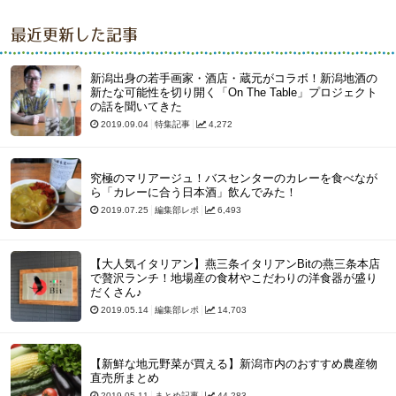
最近更新した記事
新潟出身の若手画家・酒店・蔵元がコラボ！新潟地酒の
新たな可能性を切り開く「On The Table」プロジェクト
の話を聞いてきた
2019.09.04
特集記事
4,272
究極のマリアージュ！バスセンターのカレーを食べなが
ら「カレーに合う日本酒」飲んでみた！
2019.07.25
編集部レポ
6,493
【大人気イタリアン】燕三条イタリアンBitの燕三条本店
で贅沢ランチ！地場産の食材やこだわりの洋食器が盛り
だくさん♪
2019.05.14
編集部レポ
14,703
【新鮮な地元野菜が買える】新潟市内のおすすめ農産物
直売所まとめ
2019.05.11
まとめ記事
44,283