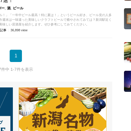
7選！
バー
酒
ビール
ル！」「一年中ビール最高！特に夏は！」というビール好き、ビール党の人多
今週末は一味違った美味しいクラフトビールで癒やされてみては？新潟駅近く
美味しい居酒屋を紹介します。ぜひ参考にしてみてください。
記事
36,898
view
1
7件中 1-7件を表示