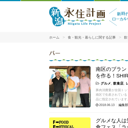
ホーム
食・観光・暮らしに関する記事
飲
バー
南区のブラン
を作る！SHIR
グルメ
飲食店
豚肉消費量が全国トッ
南区で生産されている
品に指定されています
2018.06.13
編集部
グルメな人は
食フェス「ラボ