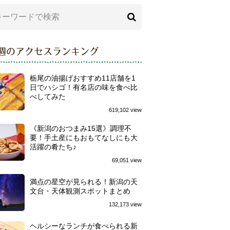
週のアクセスランキング
栃尾の油揚げおすすめ11店舗を1
日でハシゴ！有名店の味を食べ比
べしてみた
619,102 view
《新潟のおつまみ15選》調理不
要！手土産にもおもてなしにも大
活躍の肴たち♪
69,051 view
満点の星空が見られる！新潟の天
文台・天体観測スポットまとめ
132,173 view
ヘルシーなランチが食べられる新