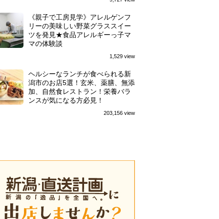
《親子で工房見学》アレルゲンフ
リーの美味しい野菜グラススイー
ツを発見★食品アレルギーっ子マ
マの体験談
1,529 view
ヘルシーなランチが食べられる新
潟市のお店5選！玄米、薬膳、無添
加、自然食レストラン！栄養バラ
ンスが気になる方必見！
203,156 view