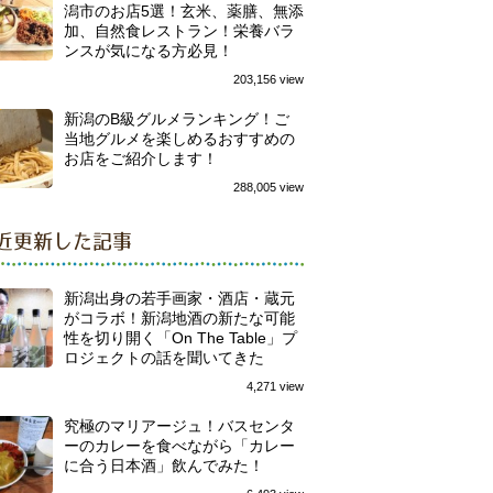
潟市のお店5選！玄米、薬膳、無添
加、自然食レストラン！栄養バラ
ンスが気になる方必見！
203,156 view
新潟のB級グルメランキング！ご
当地グルメを楽しめるおすすめの
お店をご紹介します！
288,005 view
近更新した記事
新潟出身の若手画家・酒店・蔵元
がコラボ！新潟地酒の新たな可能
性を切り開く「On The Table」プ
ロジェクトの話を聞いてきた
4,271 view
究極のマリアージュ！バスセンタ
ーのカレーを食べながら「カレー
に合う日本酒」飲んでみた！