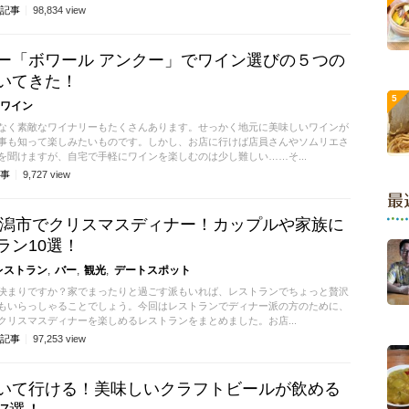
記事
98,834
view
ー「ボワール アンクー」でワイン選びの５つの
いてきた！
ワイン
なく素敵なワイナリーもたくさんあります。せっかく地元に美味しいワインが
事も知って楽しみたいものです。しかし、お店に行けば店員さんやソムリエさ
を聞けますが、自宅で手軽にワインを楽しむのは少し難しい……そ...
事
9,727
view
最
】新潟市でクリスマスディナー！カップルや家族に
ラン10選！
レストラン
バー
観光
デートスポット
決まりですか？家でまったりと過ごす派もいれば、レストランでちょっと贅沢
もいらっしゃることでしょう。今回はレストランでディナー派の方のために、
クリスマスディナーを楽しめるレストランをまとめました。お店...
記事
97,253
view
いて行ける！美味しいクラフトビールが飲める