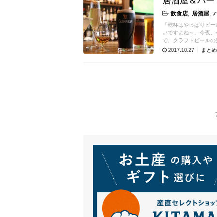
居酒屋＆バー 
飲食店
居酒屋
「乾杯はやっぱりビー
いですよね～。今夜、
で、クラフトビールの
2017.10.27
まとめ