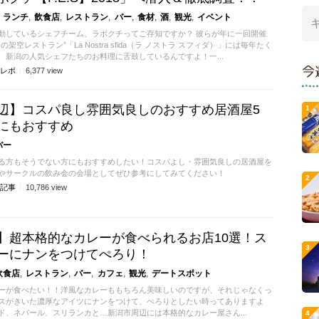
ランチ
飲食店
レストラン
バー
食材
酒
観光
イベント
動しているシェフチーム、ラボクチってご存知ですか？ 彼らが年に一回開催
架空レストラン”「La Nostra sfida（ラ ノストラ スフィダ）」には毎年たく
、新潟の人気シェフたちのお料理に舌鼓しているんですよ！一...
今
レポ
6,377
view
辺】コスパ良し雰囲気良しのおすすめ居酒屋5
にもおすすめ
バー
る方もそうでない方にもおすすめしたい！コスパよし・雰囲気良しの居酒屋を
やサークルの飲み会の会場としてぜひ参考にしてみてください！
記事
10,786
view
】超本格的なカレーが食べられるお店10選！ス
ーにナンをつけてぺろり！
飲食店
レストラン
バー
カフェ
観光
デートスポット
ーが食べたい！！洋風なカレーももちろん美味しいのですが、それじゃなくっ
スがきいた濃厚なアイツにナンをつけて、ぺろりとしたい時ってありますよ
ド、ネパール、スリランカと…新潟市周辺には本格的なカレー屋さん...