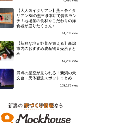
6,493 view
【大人気イタリアン】燕三条イタ
リアンBitの燕三条本店で贅沢ラン
チ！地場産の食材やこだわりの洋
食器が盛りだくさん♪
14,703 view
【新鮮な地元野菜が買える】新潟
市内のおすすめ農産物直売所まと
め
44,280 view
満点の星空が見られる！新潟の天
文台・天体観測スポットまとめ
132,173 view