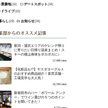
景勝地
デートスポット
(16)
(34)
ドライブ
(18)
暮らし
お知らせ
(29)
(34)
集部からのオススメ記事
新潟・湯沢エリアのゲレンデ帰り
に寄りたい日帰り温泉まとめ！ス
キーの後は身体をポカポカに♪
17,498 view
【化粧品も!?】ヤスダヨーグルト
のおすすめ商品紹介！直営店舗・
工場見学も大人気！
15,794 view
新発田市のバー「ボワール アンク
ー」でワイン選びの５つのポイン
トを聞いてきた！
9,727 view