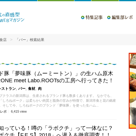
特集記事
編集部レポ
食店
「バー」検索結果
ド豚「夢味豚（ムーミートン）」の生ハム原木
ONE meet Labo.ROOTsの工房へ行ってきた！
レストラン
バー
食材
肉
プクラスの新潟県は、生産されるブランド豚も数多くあります。 なかでも、
「しろねポーク」は柔らかい肉質と脂身の甘みが特徴で、新潟市食と花の銘産
。そして今、しろねポークのブランド「夢味豚」を使った生ハム...
レポ
6,415
view
知っている！噂の「ラボクチ」って一体なに？
クチ【F.E.S】2018」へ潜入＆徹底調査！！