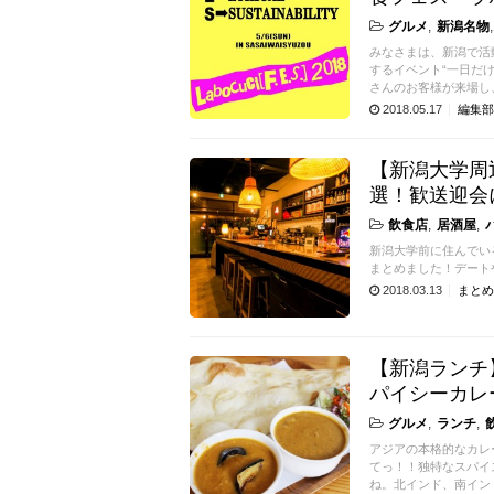
グルメ
新潟名物
みなさまは、新潟で活
するイベント“一日だけの
さんのお客様が来場し
2018.05.17
編集部
【新潟大学周
選！歓送迎会
飲食店
居酒屋
新潟大学前に住んでい
まとめました！デート
2018.03.13
まとめ
【新潟ランチ
パイシーカレ
グルメ
ランチ
アジアの本格的なカレ
てっ！！独特なスパイ
ね。北インド、南イン