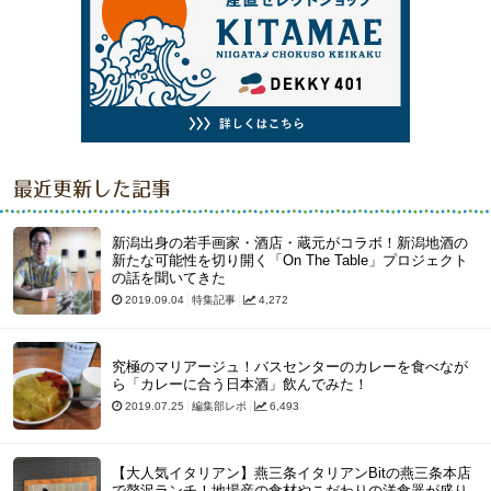
最近更新した記事
新潟出身の若手画家・酒店・蔵元がコラボ！新潟地酒の
新たな可能性を切り開く「On The Table」プロジェクト
の話を聞いてきた
2019.09.04
特集記事
4,272
究極のマリアージュ！バスセンターのカレーを食べなが
ら「カレーに合う日本酒」飲んでみた！
2019.07.25
編集部レポ
6,493
【大人気イタリアン】燕三条イタリアンBitの燕三条本店
で贅沢ランチ！地場産の食材やこだわりの洋食器が盛り