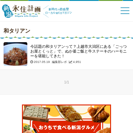
和タリアン
今話題の和タリアンって？上越市大潟区にある「ごっつ
お屋とくっと」で、ぬか釜ご飯と牛ステーキのハーモニ
ーを堪能してきた！
2017.05.19
編集部レポ
4,951
1/1