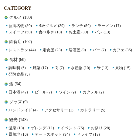
CATEGORY
グルメ
(180)
新潟名物
B級グルメ
ランチ
ラーメン
(80)
(29)
(59)
(17)
スイーツ
食べ歩き
お土産
パン
(50)
(18)
(30)
(13)
飲食店
(102)
レストラン
定食屋
居酒屋
バー
カフェ
(44)
(23)
(9)
(7)
(35)
食材
(59)
調味料
野菜
肉
水産物
米
果物
(5)
(17)
(7)
(10)
(13)
(15)
発酵食品
(5)
酒
(64)
日本酒
ビール
ワイン
カクテル
(47)
(7)
(9)
(2)
グッズ
(9)
ハンドメイド
アクセサリー
カトラリー
(4)
(1)
(5)
観光
(143)
温泉
ゲレンデ
イベント
お祭り
(18)
(11)
(75)
(28)
景勝地
デートスポット
ドライブ
(16)
(34)
(18)