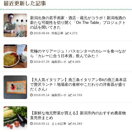
最近更新した記事
新潟出身の若手画家・酒店・蔵元がコラボ！新潟地酒の
新たな可能性を切り開く「On The Table」プロジェクト
の話を聞いてきた
2019.09.04
特集記事
4,272
究極のマリアージュ！バスセンターのカレーを食べなが
ら「カレーに合う日本酒」飲んでみた！
2019.07.25
編集部レポ
6,493
【大人気イタリアン】燕三条イタリアンBitの燕三条本店
で贅沢ランチ！地場産の食材やこだわりの洋食器が盛り
だくさん♪
2019.05.14
編集部レポ
14,703
【新鮮な地元野菜が買える】新潟市内のおすすめ農産物
直売所まとめ
2019.05.11
まとめ記事
44,283