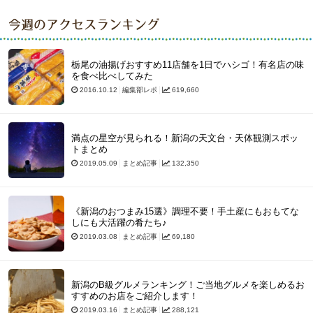
今週のアクセスランキング
栃尾の油揚げおすすめ11店舗を1日でハシゴ！有名店の味
を食べ比べしてみた
2016.10.12
編集部レポ
619,660
満点の星空が見られる！新潟の天文台・天体観測スポッ
トまとめ
2019.05.09
まとめ記事
132,350
《新潟のおつまみ15選》調理不要！手土産にもおもてな
しにも大活躍の肴たち♪
2019.03.08
まとめ記事
69,180
新潟のB級グルメランキング！ご当地グルメを楽しめるお
すすめのお店をご紹介します！
2019.03.16
まとめ記事
288,121