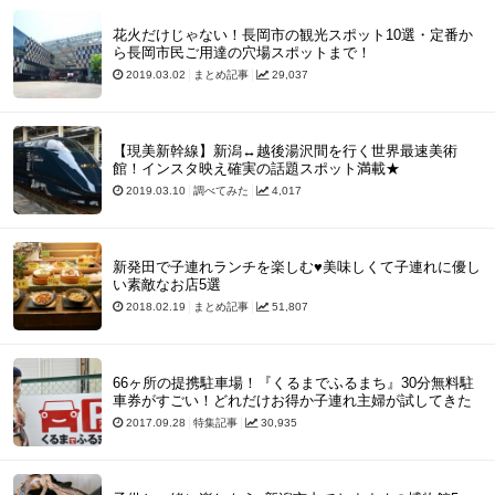
花火だけじゃない！長岡市の観光スポット10選・定番か
ら長岡市民ご用達の穴場スポットまで！
2019.03.02
まとめ記事
29,037
【現美新幹線】新潟↔越後湯沢間を行く世界最速美術
館！インスタ映え確実の話題スポット満載★
2019.03.10
調べてみた
4,017
新発田で子連れランチを楽しむ♥美味しくて子連れに優し
い素敵なお店5選
2018.02.19
まとめ記事
51,807
66ヶ所の提携駐車場！『くるまでふるまち』30分無料駐
車券がすごい！どれだけお得か子連れ主婦が試してきた
2017.09.28
特集記事
30,935