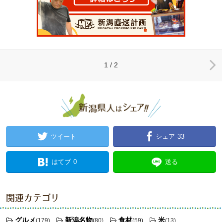
1 / 2
ツイート
シェア
33
はてブ
0
送る
関連カテゴリ
グルメ
新潟名物
食材
米
(179)
(80)
(59)
(13)