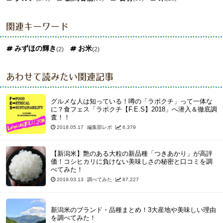
関連キーワード
みずほの輝き
お米
(2)
(2)
あわせて読みたい関連記事
グルメな人は知っている！噂の「ラボクチ」って一体な
に？食フェス「ラボクチ【F.E.S】2018」へ潜入＆徹底調
査！！
2018.05.17
編集部レポ
6,379
【新潟米】艶のある大粒の新品種「つきあかり」が高評
価！コシヒカリに負けない美味しさの秘密と口コミを調
べてみた！
2019.03.13
調べてみた
87,227
新潟米のブランド・品種まとめ！3大産地や美味しい理由
を調べてみた！