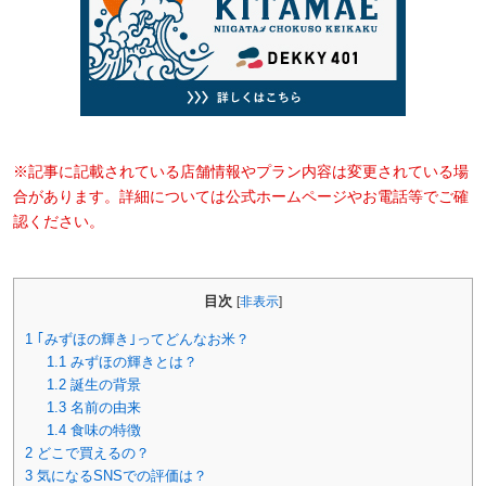
※記事に記載されている店舗情報やプラン内容は変更されている場
合があります。詳細については公式ホームページやお電話等でご確
認ください。
目次
[
非表示
]
1
｢みずほの輝き｣ってどんなお米？
1.1
みずほの輝きとは？
1.2
誕生の背景
1.3
名前の由来
1.4
食味の特徴
2
どこで買えるの？
3
気になるSNSでの評価は？