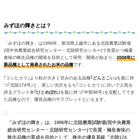
みずほの輝きとは？
「みずほの輝き」は1996年、新潟県上越市にある北陸農業試験場
(現中央農業総合研究センター・北陸研究センター)で良質かつ極量
食味の晩生品種の開発を目的として研究・開発が始まり、
2008年に
新品種として発表されたお米の品種
です。
｢コシヒカリ｣より粒が大きく甘みのある品種
｢どんとこい｣
を親に持
つ｢北陸174号｣と、美しい光沢をもち｢コシヒカリ｣に次いで人気を
誇るブランド米
｢ひとめぼれ｣
を親に持つ｢中部98号｣を交配してでき
た品種なので、優良品種のサラブレッドといえます。
「みずほの輝き」は、1996年に北陸農業試験場(現中央農業
総合研究センター・北陸研究センター)で良質・極良食味の
晩生品種の育成を目的として、晩生の優良系統「北陸174