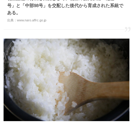
号」と「中部98号」を交配した後代から育成された系統で
ある。
出典：
www.naro.affrc.go.jp