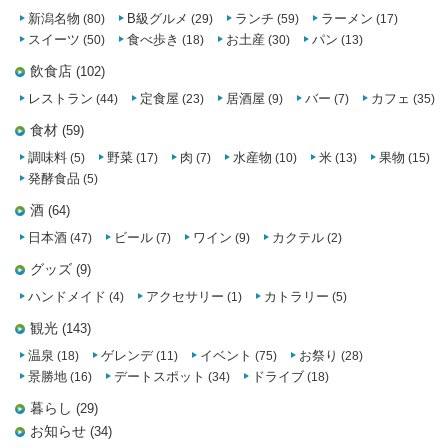
新潟名物
B級グルメ
ランチ
ラーメン
(80)
(29)
(59)
(17)
スイーツ
食べ歩き
お土産
パン
(50)
(18)
(30)
(13)
飲食店
(102)
レストラン
定食屋
居酒屋
バー
カフェ
(44)
(23)
(9)
(7)
(35)
食材
(59)
調味料
野菜
肉
水産物
米
果物
(5)
(17)
(7)
(10)
(13)
(15)
発酵食品
(5)
酒
(64)
日本酒
ビール
ワイン
カクテル
(47)
(7)
(9)
(2)
グッズ
(9)
ハンドメイド
アクセサリー
カトラリー
(4)
(1)
(5)
観光
(143)
温泉
ゲレンデ
イベント
お祭り
(18)
(11)
(75)
(28)
景勝地
デートスポット
ドライブ
(16)
(34)
(18)
暮らし
(29)
お知らせ
(34)