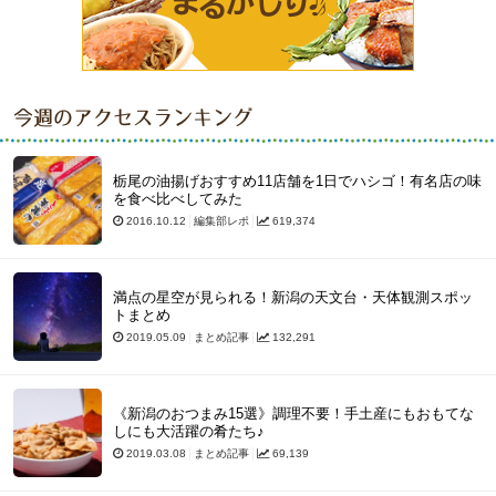
今週のアクセスランキング
栃尾の油揚げおすすめ11店舗を1日でハシゴ！有名店の味
を食べ比べしてみた
2016.10.12
編集部レポ
619,374
満点の星空が見られる！新潟の天文台・天体観測スポッ
トまとめ
2019.05.09
まとめ記事
132,291
《新潟のおつまみ15選》調理不要！手土産にもおもてな
しにも大活躍の肴たち♪
2019.03.08
まとめ記事
69,139