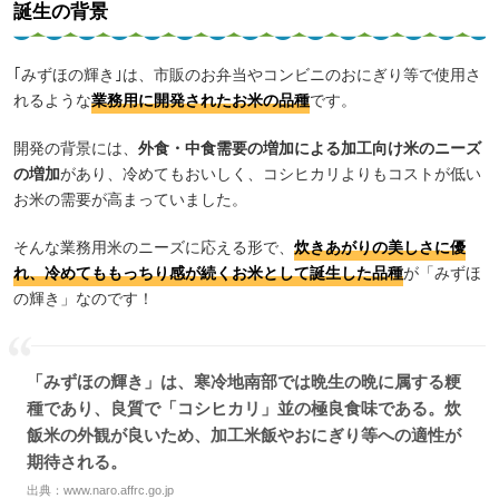
誕生の背景
｢みずほの輝き｣は、市販のお弁当やコンビニのおにぎり等で使用さ
れるような
業務用に開発されたお米の品種
です。
開発の背景には、
外食・中食需要の増加による加工向け米のニーズ
の増加
があり、冷めてもおいしく、コシヒカリよりもコストが低い
お米の需要が高まっていました。
そんな業務用米のニーズに応える形で、
炊きあがりの美しさに優
れ、冷めてももっちり感が続くお米として誕生した品種
が「みずほ
の輝き」なのです！
「みずほの輝き」は、寒冷地南部では晩生の晩に属する粳
種であり、良質で「コシヒカリ」並の極良食味である。炊
飯米の外観が良いため、加工米飯やおにぎり等への適性が
期待される。
出典：
www.naro.affrc.go.jp