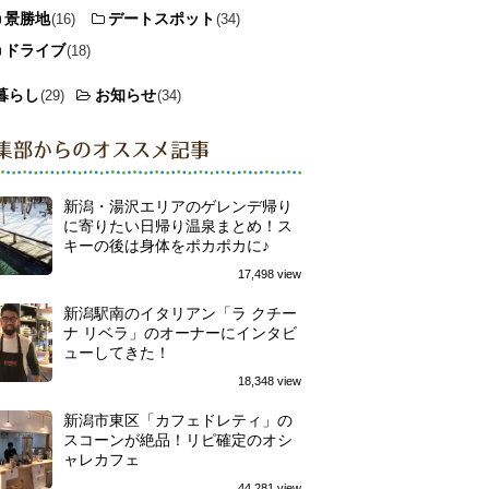
景勝地
デートスポット
(16)
(34)
ドライブ
(18)
暮らし
お知らせ
(29)
(34)
集部からのオススメ記事
新潟・湯沢エリアのゲレンデ帰り
に寄りたい日帰り温泉まとめ！ス
キーの後は身体をポカポカに♪
17,498 view
新潟駅南のイタリアン「ラ クチー
ナ リベラ」のオーナーにインタビ
ューしてきた！
18,348 view
新潟市東区「カフェドレティ」の
スコーンが絶品！リピ確定のオシ
ャレカフェ
44,281 view