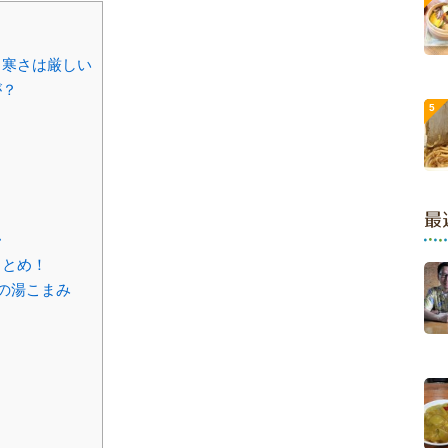
、寒さは厳しい
が？
最
・
まとめ！
の湯こまみ