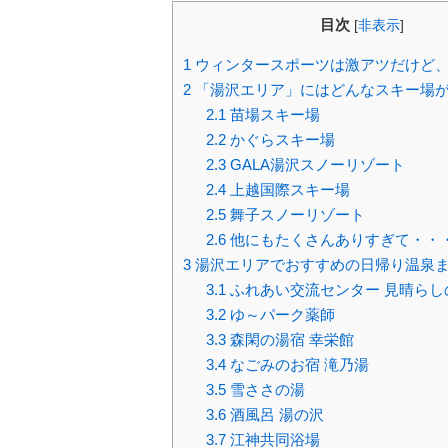
目次
[
非表示
]
1
ウィンタースポーツは激アツだけど
2
「湯沢エリア」にはどんなスキー場
2.1
苗場スキー場
2.2
かぐらスキー場
2.3
GALA湯沢スノーリゾート
2.4
上越国際スキー場
2.5
舞子スノーリゾート
2.6
他にもたくさんありすぎて・・
3
湯沢エリアでおすすめの日帰り温泉
3.1
ふれあい交流センター 見晴らし
3.2
ゆ～パーク薬師
3.3
森閑の湯宿 幸栄館
3.4
なごみのお宿 滝乃湯
3.5
雪ささの湯
3.6
酒風呂 湯の沢
3.7
江神共同浴場