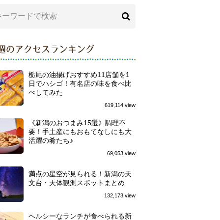
週のアクセスランキング
栃尾の油揚げおすすめ11店舗を1
日でハシゴ！有名店の味を食べ比
べしてみた
619,114 view
《新潟のおつまみ15選》調理不
要！手土産にもおもてなしにも大
活躍の肴たち♪
69,053 view
満点の星空が見られる！新潟の天
文台・天体観測スポットまとめ
132,173 view
ヘルシーなランチが食べられる新