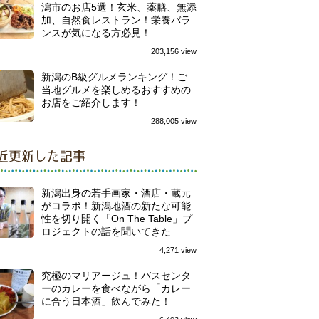
潟市のお店5選！玄米、薬膳、無添
加、自然食レストラン！栄養バラ
ンスが気になる方必見！
203,156 view
新潟のB級グルメランキング！ご
当地グルメを楽しめるおすすめの
お店をご紹介します！
288,005 view
近更新した記事
新潟出身の若手画家・酒店・蔵元
がコラボ！新潟地酒の新たな可能
性を切り開く「On The Table」プ
ロジェクトの話を聞いてきた
4,271 view
究極のマリアージュ！バスセンタ
ーのカレーを食べながら「カレー
に合う日本酒」飲んでみた！