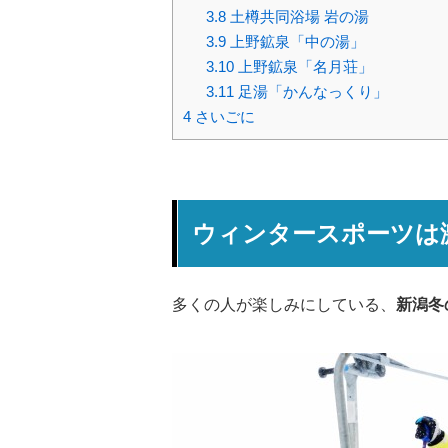
3.8
土樽共同浴場 岩の湯
3.9
上野鉱泉「中の湯」
3.10
上野鉱泉「名月荘」
3.11
足湯「かんなっくり」
4
さいごに
ウィンタースポーツは
多くの人が楽しみにしている、
新潟冬