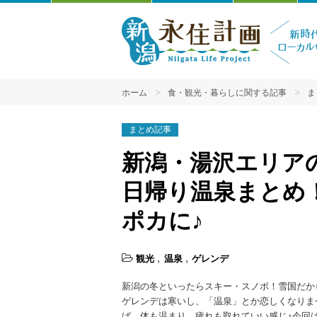
ホーム
食・観光・暮らしに関する記事
ま
まとめ記事
新潟・湯沢エリア
日帰り温泉まとめ
ポカに♪
観光
温泉
ゲレンデ
新潟の冬といったらスキー・スノボ！雪国だか
ゲレンデは寒いし、「温泉」とか恋しくなりま
ば、体も温まり、疲れも取れていい感じ♪今回