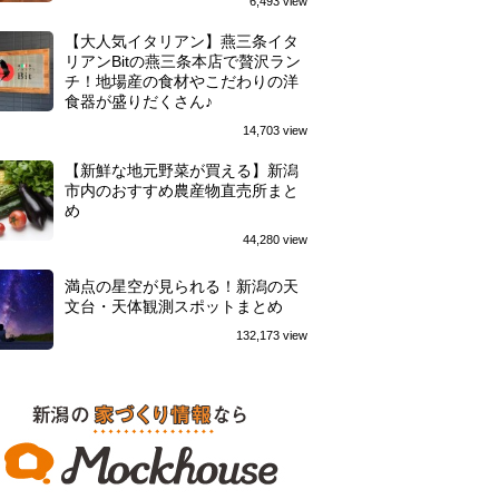
6,493 view
【大人気イタリアン】燕三条イタ
リアンBitの燕三条本店で贅沢ラン
チ！地場産の食材やこだわりの洋
食器が盛りだくさん♪
14,703 view
【新鮮な地元野菜が買える】新潟
市内のおすすめ農産物直売所まと
め
44,280 view
満点の星空が見られる！新潟の天
文台・天体観測スポットまとめ
132,173 view