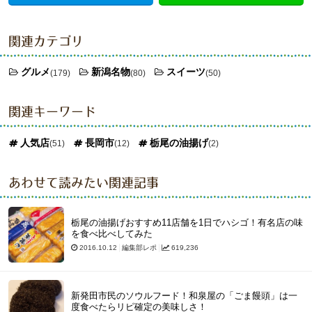
関連カテゴリ
グルメ
新潟名物
スイーツ
(179)
(80)
(50)
関連キーワード
人気店
長岡市
栃尾の油揚げ
(51)
(12)
(2)
あわせて読みたい関連記事
栃尾の油揚げおすすめ11店舗を1日でハシゴ！有名店の味
を食べ比べしてみた
2016.10.12
編集部レポ
619,236
新発田市民のソウルフード！和泉屋の「ごま饅頭」は一
度食べたらリピ確定の美味しさ！