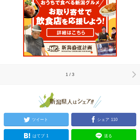
1 / 3
ツイート
シェア
110
はてブ
1
送る