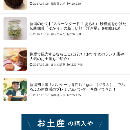
2017.07.16
編集部レポ
10,720
新潟のかくれ”スターンダード”！あられに砂糖蜜をかけた
伝統銘菓「ゆかり」の新しい顔『浮き星』を徹底解説！
2016.10.14
調べてみた
26,668
弥彦で観光するならここに行け！おすすめのランチ店や
人気のお土産もご紹介♪
2017.06.28
まとめ記事
229,749
新潟初上陸！パンケーキ専門店「gram（グラム）」でぷ
るふわ新食感のプレミアムパンケーキ食べてきた！
2017.06.17
編集部レポ
25,175