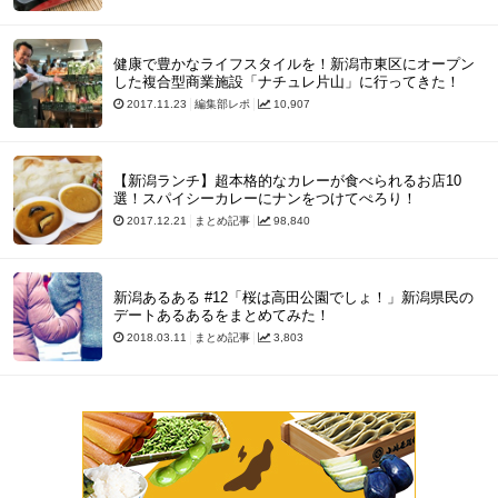
健康で豊かなライフスタイルを！新潟市東区にオープン
した複合型商業施設「ナチュレ片山」に行ってきた！
2017.11.23
編集部レポ
10,907
【新潟ランチ】超本格的なカレーが食べられるお店10
選！スパイシーカレーにナンをつけてぺろり！
2017.12.21
まとめ記事
98,840
新潟あるある #12「桜は高田公園でしょ！」新潟県民の
デートあるあるをまとめてみた！
2018.03.11
まとめ記事
3,803