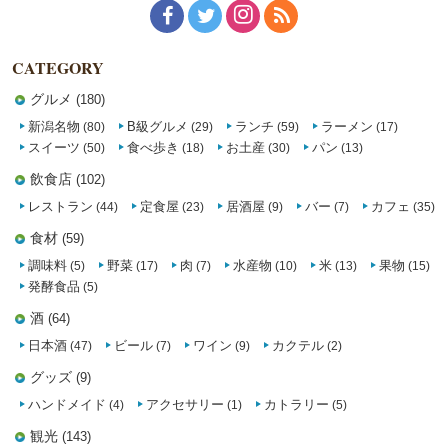
CATEGORY
グルメ
(180)
新潟名物
B級グルメ
ランチ
ラーメン
(80)
(29)
(59)
(17)
スイーツ
食べ歩き
お土産
パン
(50)
(18)
(30)
(13)
飲食店
(102)
レストラン
定食屋
居酒屋
バー
カフェ
(44)
(23)
(9)
(7)
(35)
食材
(59)
調味料
野菜
肉
水産物
米
果物
(5)
(17)
(7)
(10)
(13)
(15)
発酵食品
(5)
酒
(64)
日本酒
ビール
ワイン
カクテル
(47)
(7)
(9)
(2)
グッズ
(9)
ハンドメイド
アクセサリー
カトラリー
(4)
(1)
(5)
観光
(143)