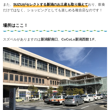
また、
SUZUがセレクトする新潟のお土産も取り揃えて
おり、飲食
だけではなく、ショッピングとしても楽しめる複合店なのです！
場所はここ！
スズベルがありますのは
新潟駅南口
。
CoCoLo新潟西館１F
。