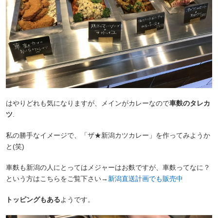
はやりどれも気になりますが、メインがカレーなので
車麩のタレカ
ツ
.
私の勝手なイメージで、「ザ★新潟カツカレー」を作ってみようか
と(笑)
車麩も新潟の人にとってはメジャーはお麩ですが、車麩ってなに？
という方はこちらをご覧下さい→
新潟直送計画でも販売中
トッピングもある
ようです。