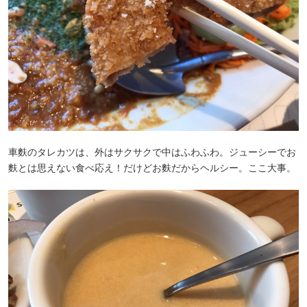
車麩のタレカツは、外はサクサクで中はふわふわ。ジューシーでお
麩とは思えない食べ応え！だけどお麩だからヘルシー。ここ大事。