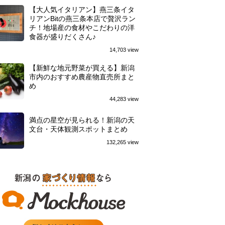
【大人気イタリアン】燕三条イタ
リアンBitの燕三条本店で贅沢ラン
チ！地場産の食材やこだわりの洋
食器が盛りだくさん♪
14,703 view
【新鮮な地元野菜が買える】新潟
市内のおすすめ農産物直売所まと
め
44,283 view
満点の星空が見られる！新潟の天
文台・天体観測スポットまとめ
132,265 view