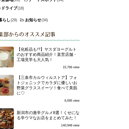
ドライブ
(18)
暮らし
お知らせ
(29)
(34)
集部からのオススメ記事
【化粧品も!?】ヤスダヨーグルト
のおすすめ商品紹介！直営店舗・
工場見学も大人気！
15,796 view
【三条市カルウィルストア】フォ
トジェニックでカラダに優しいお
野菜グラススイーツ！食べて美肌
に♡
6,095 view
新潟市の激辛グルメ8選！くせにな
る辛ウマなお店をまとめてみた！
140,948 view