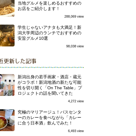
当地グルメを楽しめるおすすめの
お店をご紹介します！
288,069 view
学生じゃないアナタも大満足！新
潟大学周辺のランチでおすすめの
安旨グルメ10選
98,038 view
近更新した記事
新潟出身の若手画家・酒店・蔵元
がコラボ！新潟地酒の新たな可能
性を切り開く「On The Table」プ
ロジェクトの話を聞いてきた
4,272 view
究極のマリアージュ！バスセンタ
ーのカレーを食べながら「カレー
に合う日本酒」飲んでみた！
6,493 view