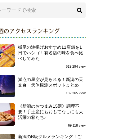
週のアクセスランキング
栃尾の油揚げおすすめ11店舗を1
日でハシゴ！有名店の味を食べ比
べしてみた
619,294 view
満点の星空が見られる！新潟の天
文台・天体観測スポットまとめ
132,265 view
《新潟のおつまみ15選》調理不
要！手土産にもおもてなしにも大
活躍の肴たち♪
69,118 view
新潟のB級グルメランキング！ご