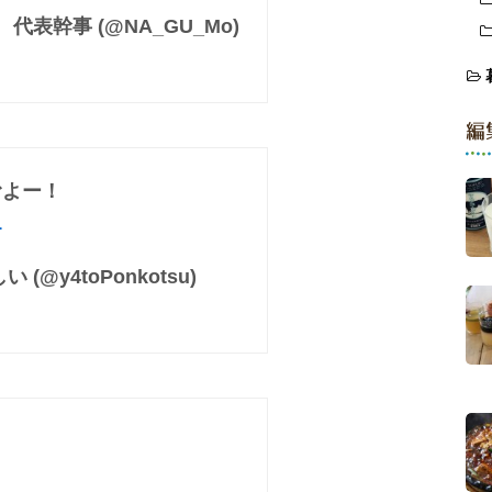
表幹事 (@NA_GU_Mo)
編
むよー！
1
@y4toPonkotsu)
。