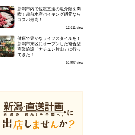
新潟市内で佐渡直送の魚介類を満
喫！越前水産バイキング綱元なら
コスパ最高！
12,611 view
健康で豊かなライフスタイルを！
新潟市東区にオープンした複合型
商業施設「ナチュレ片山」に行っ
てきた！
10,907 view