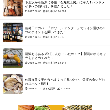
下北沢から新潟に移住『石丸靴工房』に潜入！ハンドメ
イドへの熱い想いを聴きました！
2017.06.05
特集記事
14,284
新発田市のバー「ボワール アンクー」でワイン選びの５
つのポイントを聞いてきた！
2017.12.18
特集記事
9,727
新潟あるある #9【こんなにいたの！？】新潟のゆるキャ
ラをまとめてみた！
2018.02.04
特集記事
13,144
佐渡在住女子が食べまくって見つけた、佐渡の食いだお
れスポット6選！
2016.11.19
まとめ記事
203,839