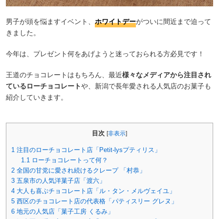
男子が頭を悩ますイベント、
ホワイトデー
がついに間近まで迫って
きました。
今年は、プレゼント何をあげようと迷っておられる方必見です！
王道のチョコレートはもちろん、最近
様々なメディアから注目され
ているローチョコレート
や、新潟で長年愛される人気店のお菓子も
紹介していきます。
目次
[
非表示
]
1
注目のローチョコレート店「Petit-lysプティリス」
1.1
ローチョコレートって何？
2
全国の甘党に愛され続けるクレープ 「村恭」
3
五泉市の人気洋菓子店「渡六」
4
大人も喜ぶチョコレート店「ル・タン・メルヴェイユ」
5
西区のチョコレート店の代表格「パティスリー グレヌ」
6
地元の人気店「菓子工房 くるみ」