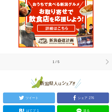
1 / 5
ツイート
シェア
276
はてブ
1
送る