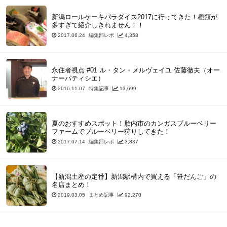
新潟ロールケーキパラダイス2017に行ってきた！種類が
多すぎて紹介しきれません！！
2017.06.24
編集部レポ
4,358
永住者視点 #01 ル・タン・メルヴェイユ 佐藤徹夫（オー
ナーパティシエ）
2016.11.07
特集記事
13,699
夏のおすすめスポット！胎内市のカンガスブルーベリー
ファームでブルーベリー狩りしてきた！
2017.07.14
編集部レポ
3,837
【新潟土産の定番】新潟駅構内で買える「笹だんご」の
名店まとめ！
2019.03.05
まとめ記事
92,270