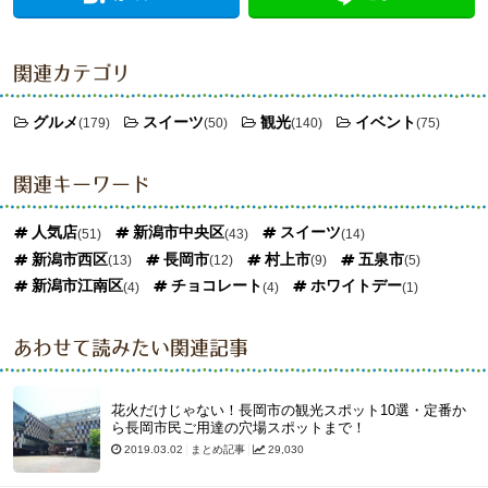
関連カテゴリ
グルメ
スイーツ
観光
イベント
(179)
(50)
(140)
(75)
関連キーワード
人気店
新潟市中央区
スイーツ
(51)
(43)
(14)
新潟市西区
長岡市
村上市
五泉市
(13)
(12)
(9)
(5)
新潟市江南区
チョコレート
ホワイトデー
(4)
(4)
(1)
あわせて読みたい関連記事
花火だけじゃない！長岡市の観光スポット10選・定番か
ら長岡市民ご用達の穴場スポットまで！
2019.03.02
まとめ記事
29,030