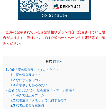
※記事に記載されている店舗情報やプラン内容は変更されている場
合があります。詳細については公式ホームページやお電話等でご確
認ください。
目次
[
非表示
]
1
柏崎「夢の森公園」ってなんだろ？
1.1
夢の森公園は・・・
1.2
なにができるの？
1.3
注意事項もあるみたい
2
忍者になりたいか！忍者道場「SiNoBi」開場！
2.1
海外では忍者ブーム
2.2
忍者道場「SiNoBi」では何するの？
2.3
忍者に必要な三箇条