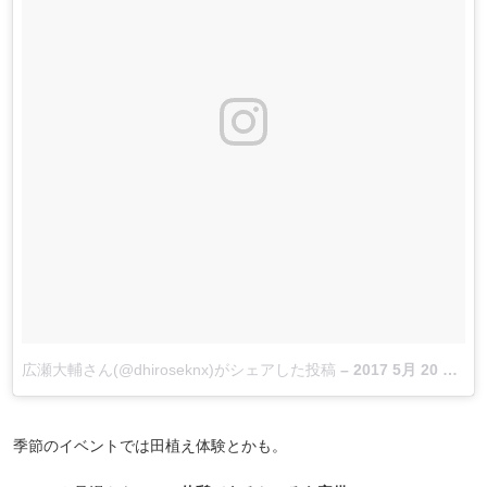
広瀬大輔さん(@dhiroseknx)がシェアした投稿
–
2017 5月 20 9:07午後 PDT
季節のイベントでは田植え体験とかも。