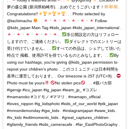
. .
Today's featured artist
. .
@yoguruty
. Location #
夢の森公園 (新潟県柏崎市). . おめでとうございます！
.
Congratulations!!
. . . Photo selected by
@tachimachu
. .
Follow
@kids_japan Main Tag #kids_japan #kids_japan_international .
. .
非公開設定の方はリフォロー
しますので、ご連絡ください。
ダイレクトでのエントリーは
受け付けていません。. .
すべての作品は、シェアして頂いた
時点で 掲載、使用許可を得ているものとみなします。. .
By
using our hashtags, you're giving @kids_japan permission to
repost your children's photo. . このコミュニティは日本時間を
基準に運営しております。. Our timezone is JST (UTC+9). .
Photo must be yours
No stolen pics
. . . #親バカ部
#igersjp #icu_japan #ig_japan #team_jp_ #コズレ .
#mamanoko #コドモノ #ママリ . #mamapo_official .
#loves_nippon #ig_kidsphoto #kids_of_our_world #ptk_japan
#mmsmilemonday #igw_kids . #instagramjapan #www_kids .
#tv_kidz #editmoments_kids . #great_captures_children .
#igfamily_friends #kids_cameracafe . #far_EastPhotoGraphy .