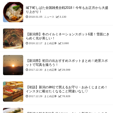
城下町しばた全国雑煮合戦2018！今年もお正月から大盛
り上がり！
2018.01.05
ニュース
3,130
【新潟県】冬のイルミネーションスポット6選！雪面にき
らめく光が美しい！
2016.12.17
まとめ記事
3,690
【新潟県】初日の出おすすめスポットまとめ！絶景スポ
ットで写真を撮ろう！
2017.12.30
まとめ記事
29,099
【初詣】新潟の神社で買えるお守り・おみくじまとめ！
インスタに載せたくなること間違いなし♡
2017.12.29
まとめ記事
76,926