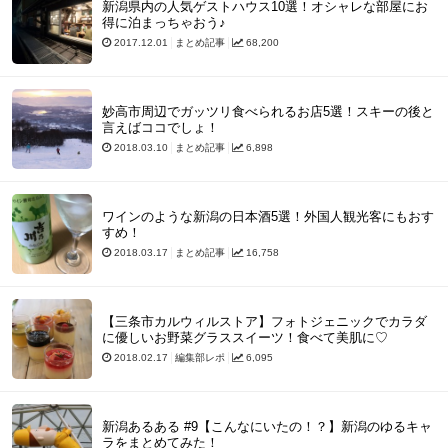
新潟県内の人気ゲストハウス10選！オシャレな部屋にお
得に泊まっちゃおう♪
2017.12.01
まとめ記事
68,200
妙高市周辺でガッツリ食べられるお店5選！スキーの後と
言えばココでしょ！
2018.03.10
まとめ記事
6,898
ワインのような新潟の日本酒5選！外国人観光客にもおす
すめ！
2018.03.17
まとめ記事
16,758
【三条市カルウィルストア】フォトジェニックでカラダ
に優しいお野菜グラススイーツ！食べて美肌に♡
2018.02.17
編集部レポ
6,095
新潟あるある #9【こんなにいたの！？】新潟のゆるキャ
ラをまとめてみた！