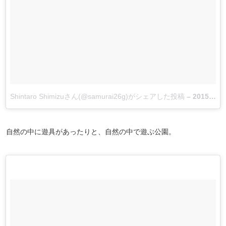
Shintaro Shimizuさん(@samurai26g)がシェアした投稿
–
2015 5月 4 7:51午後 PDT
自然の中に遊具があったりと、自然の中で遊ぶ公園。