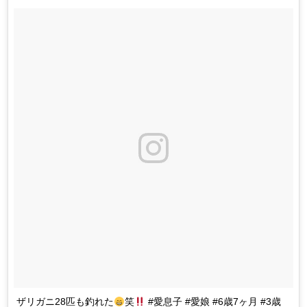
ザリガニ28匹も釣れた
笑
#愛息子 #愛娘 #6歳7ヶ月 #3歳