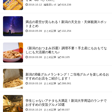
2016.10.12
編集部レポ
619,236
満点の星空が見られる！新潟の天文台・天体観測スポッ
トまとめ
2019.05.09
まとめ記事
132,254
《新潟のおつまみ15選》調理不要！手土産にもおもてな
しにも大活躍の肴たち♪
2019.03.08
まとめ記事
69,105
新潟のB級グルメランキング！ご当地グルメを楽しめるお
すすめのお店をご紹介します！
2019.03.16
まとめ記事
288,061
学生じゃないアナタも大満足！新潟大学周辺のランチで
おすすめの安旨グルメ10選
2016.10.24
まとめ記事
98,037