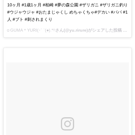
10ヶ月 #1歳1ヶ月 #柏崎 #夢の森公園 #ザリガニ #ザリガニ釣り
#ウジャウジャ #おたまじゃくし めちゃくちゃ#デカい #パパ #1
人 #ブト #刺されまくり
☺︎GUMA＊YURI(･´ `(●).*♡
さん(@yu.rirure)がシェアした投稿 –
201