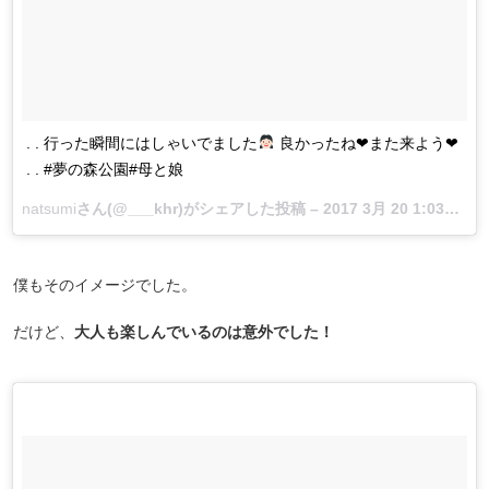
. . 行った瞬間にはしゃいでました
良かったね❤︎また来よう❤︎
. . #夢の森公園#母と娘
natsumi
さん(@___khr)がシェアした投稿 –
2017 3月 20 1:03午前 PDT
僕もそのイメージでした。
だけど、
大人も楽しんでいるのは意外でした！