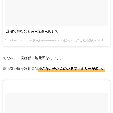
足湯で和む兄と弟 #足湯 #息子ズ
Shintaro Shimizu
さん(@samurai26g)がシェアした投稿 –
2017 6月 17 12:43午前 PDT
ちなみに、実は僕、地元民なんです。
夢の森公園を利用者は
小さなお子さんのいるファミリーが多い。