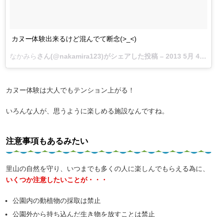
カヌー体験出来るけど混んでて断念(>_<)
なかみら
さん(@nakamira123)がシェアした投稿 –
2013 5月 4 7:22午後 PDT
カヌー体験は大人でもテンション上がる！
いろんな人が、思うように楽しめる施設なんですね。
注意事項もあるみたい
里山の自然を守り、いつまでも多くの人に楽しんでもらえる為に、
いくつか注意したいことが・・・
公園内の動植物の採取は禁止
公園外から持ち込んだ生き物を放すことは禁止