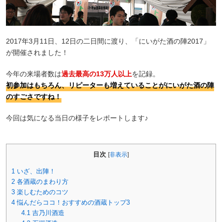
2017年3月11日、12日の二日間に渡り、「にいがた酒の陣2017」
が開催されました！
今年の来場者数は
過去最高の13万人以上
を記録。
初参加はもちろん、リピーターも増えていることがにいがた酒の陣
のすごさですね！
今回は気になる当日の様子をレポートします♪
目次
[
非表示
]
1
いざ、出陣！
2
各酒蔵のまわり方
3
楽しむためのコツ
4
悩んだらココ！おすすめの酒蔵トップ3
4.1
吉乃川酒造