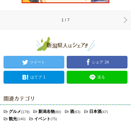
1 / 7
ツイート
シェア
24
はてブ
1
送る
関連カテゴリ
グルメ
新潟名物
酒
日本酒
(179)
(80)
(63)
(47)
観光
イベント
(140)
(75)