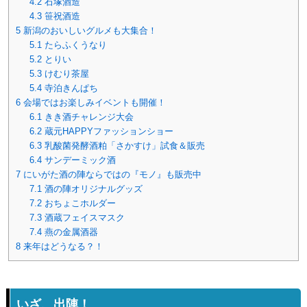
4.2
石塚酒造
4.3
笹祝酒造
5
新潟のおいしいグルメも大集合！
5.1
たらふくうなり
5.2
とりい
5.3
けむり茶屋
5.4
寺泊きんぱち
6
会場ではお楽しみイベントも開催！
6.1
きき酒チャレンジ大会
6.2
蔵元HAPPYファッションショー
6.3
乳酸菌発酵酒粕「さかすけ」試食＆販売
6.4
サンデーミック酒
7
にいがた酒の陣ならではの『モノ』も販売中
7.1
酒の陣オリジナルグッズ
7.2
おちょこホルダー
7.3
酒蔵フェイスマスク
7.4
燕の金属酒器
8
来年はどうなる？！
いざ、出陣！