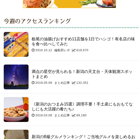
今週のアクセスランキング
栃尾の油揚げおすすめ11店舗を1日でハシゴ！有名店の味
を食べ比べしてみた
2016.10.12
編集部レポ
619,670
満点の星空が見られる！新潟の天文台・天体観測スポッ
トまとめ
2019.05.09
まとめ記事
132,351
《新潟のおつまみ15選》調理不要！手土産にもおもてな
しにも大活躍の肴たち♪
2019.03.08
まとめ記事
69,180
新潟のB級グルメランキング！ご当地グルメを楽しめるお