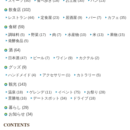
スイーツ
食べ歩き
お土産
パン
(50)
(18)
(30)
(13)
飲食店
(102)
レストラン
定食屋
居酒屋
バー
カフェ
(44)
(23)
(9)
(7)
(35)
食材
(59)
調味料
野菜
肉
水産物
米
果物
(5)
(17)
(7)
(10)
(13)
(15)
発酵食品
(5)
酒
(64)
日本酒
ビール
ワイン
カクテル
(47)
(7)
(9)
(2)
グッズ
(9)
ハンドメイド
アクセサリー
カトラリー
(4)
(1)
(5)
観光
(143)
温泉
ゲレンデ
イベント
お祭り
(18)
(11)
(75)
(28)
景勝地
デートスポット
ドライブ
(16)
(34)
(18)
暮らし
(29)
お知らせ
(34)
CONTENTS