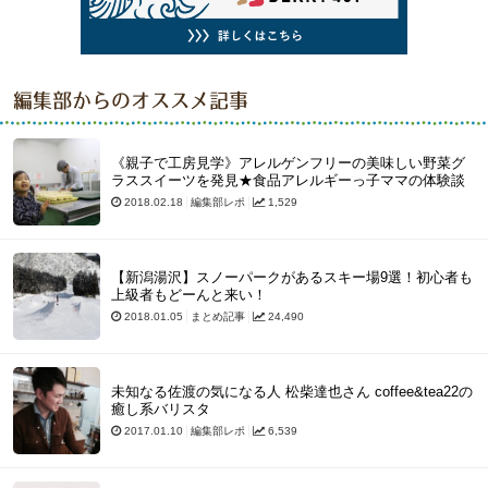
編集部からのオススメ記事
《親子で工房見学》アレルゲンフリーの美味しい野菜グ
ラススイーツを発見★食品アレルギーっ子ママの体験談
2018.02.18
編集部レポ
1,529
【新潟湯沢】スノーパークがあるスキー場9選！初心者も
上級者もどーんと来い！
2018.01.05
まとめ記事
24,490
未知なる佐渡の気になる人 松柴達也さん coffee&tea22の
癒し系バリスタ
2017.01.10
編集部レポ
6,539