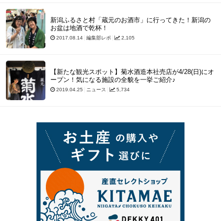
新潟ふるさと村「蔵元のお酒市」に行ってきた！新潟の
お盆は地酒で乾杯！
2017.08.14
編集部レポ
2,105
【新たな観光スポット】菊水酒造本社売店が4/28(日)にオ
ープン！気になる施設の全貌を一挙ご紹介♪
2019.04.25
ニュース
5,734