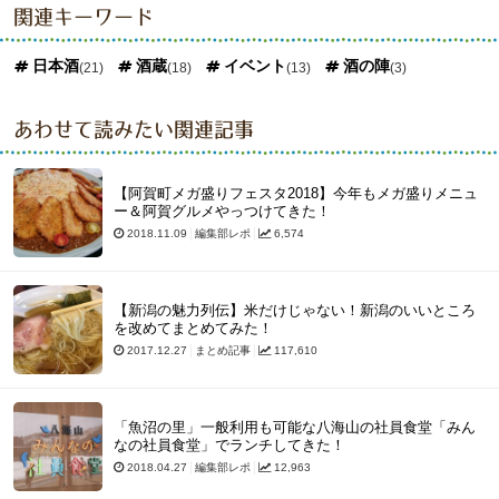
関連キーワード
日本酒
酒蔵
イベント
酒の陣
(21)
(18)
(13)
(3)
あわせて読みたい関連記事
【阿賀町メガ盛りフェスタ2018】今年もメガ盛りメニュ
ー＆阿賀グルメやっつけてきた！
2018.11.09
編集部レポ
6,574
【新潟の魅力列伝】米だけじゃない！新潟のいいところ
を改めてまとめてみた！
2017.12.27
まとめ記事
117,610
「魚沼の里」一般利用も可能な八海山の社員食堂「みん
なの社員食堂」でランチしてきた！
2018.04.27
編集部レポ
12,963