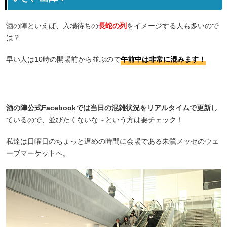
酒の陣といえば、入場待ちの
長蛇の列
をイメージする人も多いので
は？
早い人は10時の開場前から並ぶので
午前中は非常に混みます！
酒の陣公式Facebookでは当日の混雑状況をリアルタイムで更新
し
ているので、並びたくないな～という方は要チェック！
私達は日曜日のちょっと遅めの時間に会場である朱鷺メッセのウェ
ーブマーケットへ。