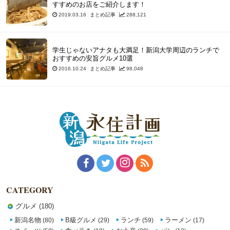
すすめのお店をご紹介します！
2019.03.16
まとめ記事
288,121
学生じゃないアナタも大満足！新潟大学周辺のランチで
おすすめの安旨グルメ10選
2016.10.24
まとめ記事
98,048
CATEGORY
グルメ
(180)
新潟名物
B級グルメ
ランチ
ラーメン
(80)
(29)
(59)
(17)