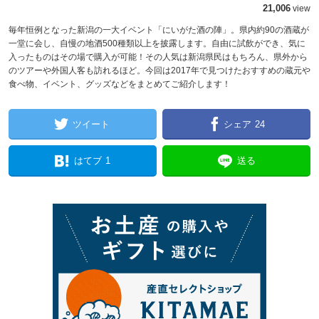
21,006
view
毎年恒例となった新潟の一大イベント「にいがた酒の陣」。県内約90の酒蔵が
一堂に会し、自慢の地酒500種類以上を披露します。自由に試飲ができ、気に
入ったものはその場で購入が可能！その人気は新潟県民はもちろん、県外から
のツアーや外国人客も訪れるほど。今回は2017年で見つけたおすすめの蔵元や
食べ物、イベント、グッズなどをまとめてご紹介します！
ツイート
シェア
24
はてブ
1
送る