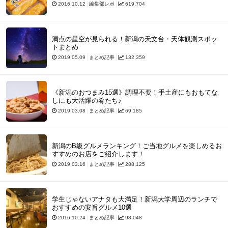
2016.10.12
編集部レポ
619,704
満点の星空が見られる！新潟の天文台・天体観測スポッ
トまとめ
2019.05.09
まとめ記事
132,359
《新潟のおつまみ15選》調理不要！手土産にもおもてな
しにも大活躍の肴たち♪
2019.03.08
まとめ記事
69,185
新潟のB級グルメランキング！ご当地グルメを楽しめるお
すすめのお店をご紹介します！
2019.03.16
まとめ記事
288,125
学生じゃないアナタも大満足！新潟大学周辺のランチで
おすすめの安旨グルメ10選
2016.10.24
まとめ記事
98,048