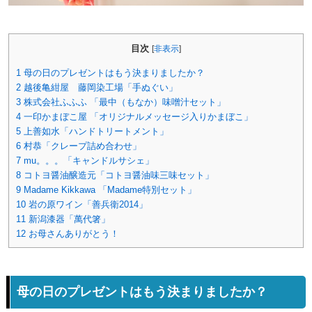
目次
[
非表示
]
1
母の日のプレゼントはもう決まりましたか？
2
越後亀紺屋 藤岡染工場「手ぬぐい」
3
株式会社ふふふ 「最中（もなか）味噌汁セット」
4
一印かまぼこ屋 「オリジナルメッセージ入りかまぼこ」
5
上善如水「ハンドトリートメント」
6
村恭「クレープ詰め合わせ」
7
mu。。。「キャンドルサシェ」
8
コトヨ醤油醸造元「コトヨ醤油味三味セット」
9
Madame Kikkawa 「Madame特別セット」
10
岩の原ワイン「善兵衛2014」
11
新潟漆器「萬代箸」
12
お母さんありがとう！
母の日のプレゼントはもう決まりましたか？