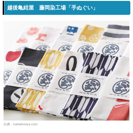
越後亀紺屋 藤岡染工場「手ぬぐい」
出典：
kamekonya.com