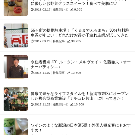
に優しいお野菜グラススイーツ！食べて美肌に♡
2018.02.17
編集部レポ
6,095
66ヶ所の提携駐車場！『くるまでふるまち』30分無料駐
車券がすごい！どれだけお得か子連れ主婦が試してきた
2017.09.28
特集記事
30,935
永住者視点 #01 ル・タン・メルヴェイユ 佐藤徹夫（オー
ナーパティシエ）
2016.11.07
特集記事
13,699
健康で豊かなライフスタイルを！新潟市東区にオープン
した複合型商業施設「ナチュレ片山」に行ってきた！
2017.11.23
編集部レポ
10,909
ワインのような新潟の日本酒5選！外国人観光客にもおす
すめ！