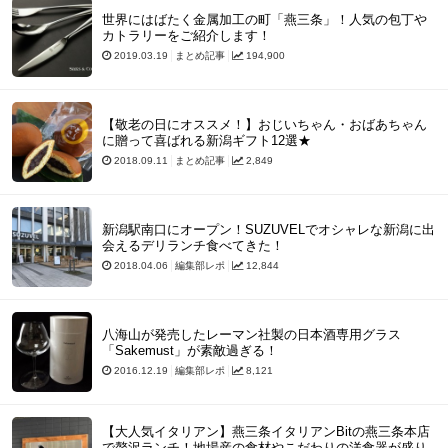
世界にはばたく金属加工の町「燕三条」！人気の包丁や
カトラリーをご紹介します！
2019.03.19
まとめ記事
194,900
【敬老の日にオススメ！】おじいちゃん・おばあちゃん
に贈って喜ばれる新潟ギフト12選★
2018.09.11
まとめ記事
2,849
新潟駅南口にオープン！SUZUVELでオシャレな新潟に出
会えるデリランチ食べてきた！
2018.04.06
編集部レポ
12,844
八海山が発売したレーマン社製の日本酒専用グラス
「Sakemust」が素敵過ぎる！
2016.12.19
編集部レポ
8,121
【大人気イタリアン】燕三条イタリアンBitの燕三条本店
で贅沢ランチ！地場産の食材やこだわりの洋食器が盛り