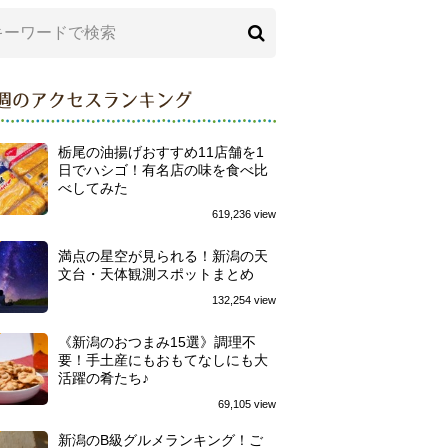
週のアクセスランキング
栃尾の油揚げおすすめ11店舗を1
日でハシゴ！有名店の味を食べ比
べしてみた
619,236 view
満点の星空が見られる！新潟の天
文台・天体観測スポットまとめ
132,254 view
《新潟のおつまみ15選》調理不
要！手土産にもおもてなしにも大
活躍の肴たち♪
69,105 view
新潟のB級グルメランキング！ご