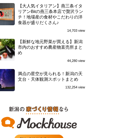
【大人気イタリアン】燕三条イタ
リアンBitの燕三条本店で贅沢ラン
チ！地場産の食材やこだわりの洋
食器が盛りだくさん♪
14,703 view
【新鮮な地元野菜が買える】新潟
市内のおすすめ農産物直売所まと
め
44,280 view
満点の星空が見られる！新潟の天
文台・天体観測スポットまとめ
132,254 view