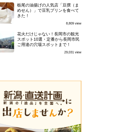
栃尾の油揚げの人気店「豆撰（ま
めせん）」で豆乳プリンを食べて
きた！
8,809 view
花火だけじゃない！長岡市の観光
スポット10選・定番から長岡市民
ご用達の穴場スポットまで！
29,031 view