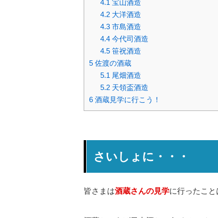
4.1
宝山酒造
4.2
大洋酒造
4.3
市島酒造
4.4
今代司酒造
4.5
笹祝酒造
5
佐渡の酒蔵
5.1
尾畑酒造
5.2
天領盃酒造
6
酒蔵見学に行こう！
さいしょに・・・
皆さまは
酒蔵さんの見学
に行ったこと