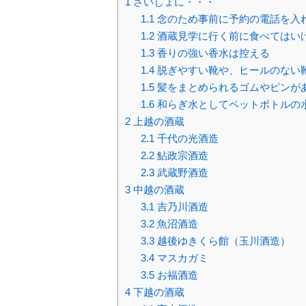
1
さいしょに・・・
1.1
念のため事前に予約の電話を入
1.2
酒蔵見学に行く前に食べてはい
1.3
香りの強い香水は控える
1.4
脱ぎやすい靴や、ヒールのない
1.5
髪をまとめられるゴムやピンが
1.6
和らぎ水としてペットボトルの
2
上越の酒蔵
2.1
千代の光酒造
2.2
鮎政宗酒造
2.3
武蔵野酒造
3
中越の酒蔵
3.1
吉乃川酒造
3.2
魚沼酒造
3.3
越後ゆきくら館（玉川酒造）
3.4
マスカガミ
3.5
お福酒造
4
下越の酒蔵