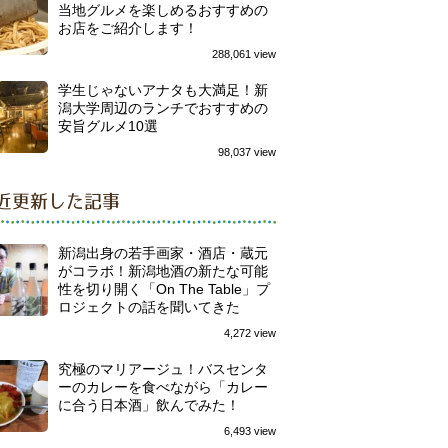
当地グルメを楽しめるおすすめの
お店をご紹介します！
288,061 view
学生じゃないアナタも大満足！新
潟大学周辺のランチでおすすめの
安旨グルメ10選
98,037 view
近更新した記事
新潟出身の若手画家・酒店・蔵元
がコラボ！新潟地酒の新たな可能
性を切り開く「On The Table」プ
ロジェクトの話を聞いてきた
4,272 view
究極のマリアージュ！バスセンタ
ーのカレーを食べながら「カレー
に合う日本酒」飲んでみた！
6,493 view