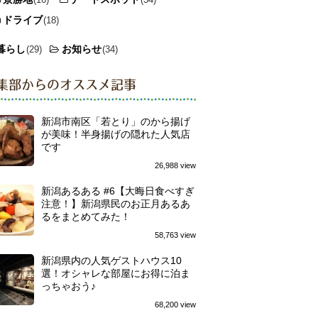
ドライブ
(18)
暮らし
お知らせ
(29)
(34)
集部からのオススメ記事
新潟市南区「若とり」のから揚げ
が美味！半身揚げの隠れた人気店
です
26,988 view
新潟あるある #6【大晦日食べすぎ
注意！】新潟県民のお正月あるあ
るをまとめてみた！
58,763 view
新潟県内の人気ゲストハウス10
選！オシャレな部屋にお得に泊ま
っちゃおう♪
68,200 view