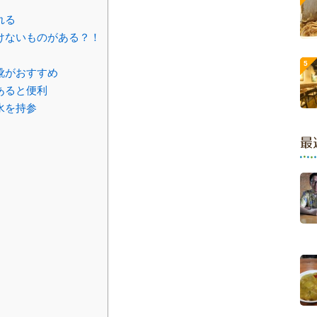
れる
けないものがある？！
靴がおすすめ
あると便利
水を持参
最