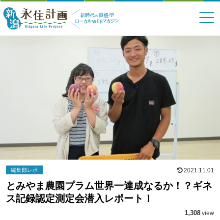
編集部レポ
2021.11.01
とみやま農園プラム世界一達成なるか！？ギネ
ス記録認定測定会潜入レポート！
1,308
view