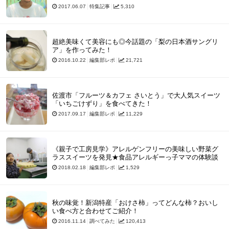
2017.06.07
特集記事
5,310
超絶美味くて美容にも◎今話題の「梨の日本酒サングリ
ア」を作ってみた！
2016.10.22
編集部レポ
21,721
佐渡市「フルーツ＆カフェ さいとう」で大人気スイーツ
「いちごけずり」を食べてきた！
2017.09.17
編集部レポ
11,229
《親子で工房見学》アレルゲンフリーの美味しい野菜グ
ラススイーツを発見★食品アレルギーっ子ママの体験談
2018.02.18
編集部レポ
1,529
秋の味覚！新潟特産「おけさ柿」ってどんな柿？おいし
い食べ方と合わせてご紹介！
2016.11.14
調べてみた
120,413