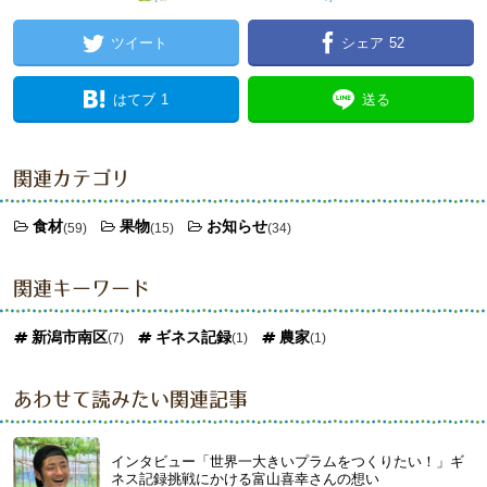
ツイート
シェア
52
はてブ
1
送る
関連カテゴリ
食材
果物
お知らせ
(59)
(15)
(34)
関連キーワード
新潟市南区
ギネス記録
農家
(7)
(1)
(1)
あわせて読みたい関連記事
インタビュー「世界一大きいプラムをつくりたい！」ギ
ネス記録挑戦にかける富山喜幸さんの想い